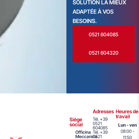
SOLUTION LA MIEUX
ADAPTÉE À VOS
BESOINS.
0521 604085
0521 604320
Adresses
Heures de
travail
Siège
Tél. +39
0521
social
Lun - ven
604085
08:00 -
Officina
Tél. +39
Meccanica
0521
11:50