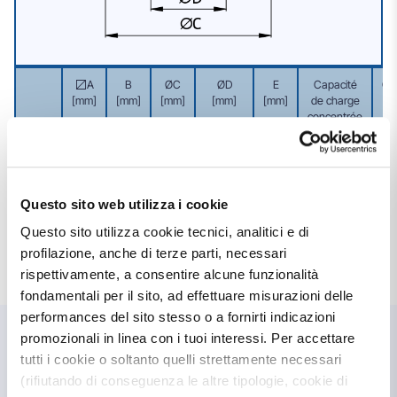
〼A
B
ØC
ØD
E
Capacité
Ca
[mm]
[mm]
[mm]
[mm]
[mm]
de charge
concentrée
c
[kg]
ré
P.006
300
85
220
101,6/110
30
850
Questo sito web utilizza i cookie
Questo sito utilizza cookie tecnici, analitici e di
profilazione, anche di terze parti, necessari
rispettivamente, a consentire alcune funzionalità
fondamentali per il sito, ad effettuare misurazioni delle
performances del sito stesso o a fornirti indicazioni
promozionali in linea con i tuoi interessi. Per accettare
tutti i cookie o soltanto quelli strettamente necessari
(rifiutando di conseguenza le altre tipologie, cookie di