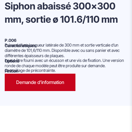
Siphon abaissé 300×300
mm, sortie ø 101.6/110 mm
P.006
Puisard d’une longueur latérale de 300 mm et sortie verticale d’un
Caractéristiques
diamètre de 101,6/110 mm. Disponible avec ou sans panier et avec
différentes épaisseurs de plaques.
Il peut être fourni avec un écusson et une vis de fixation. Une version
Options
ronde de chaque modèle peut être produite sur demande.
Grenaillage de précontrainte.
Finition
Demande d'information