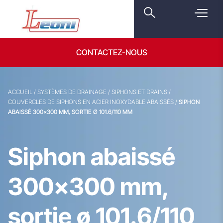
CONTACTEZ-NOUS
ACCUEIL
/
SYSTÈMES DE DRAINAGE
/
SIPHONS ET DRAINS
/
COUVERCLES DE SIPHONS EN ACIER INOXYDABLE ABAISSÉS
/
SIPHON
ABAISSÉ 300×300 MM, SORTIE Ø 101.6/110 MM
Siphon abaissé
300×300 mm,
sortie ø 101.6/110