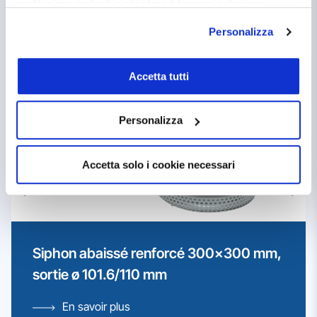
profilazione inclusi) e chiudere il banner, seleziona
Produits apparentés
l’opzione desiderata qui sotto. Per selezionare solo
Personalizza
alcune categorie di cookie o servizi, seleziona l’opzione
«Personalizza». Per avere maggiori informazioni
consulta la
cookie policy
.
Accetta tutti
Personalizza
Accetta solo i cookie necessari
Siphon abaissé renforcé 300×300 mm,
sortie ø 101.6/110 mm
En savoir plus